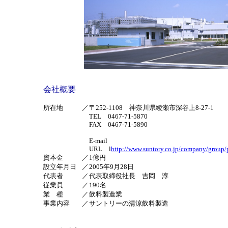
会社概要
所在地
／
〒252-1108 神奈川県綾瀬市深谷上8-27-1
TEL 0467-71-5870
FAX 0467-71-5890
E-mail
URL l
http://www.suntory.co.jp/company/group/
資本金
／
1億円
設立年月日
／
2005年9月28日
代表者
／
代表取締役社長 吉岡 淳
従業員
／
190名
業 種
／
飲料製造業
事業内容
／
サントリーの清涼飲料製造